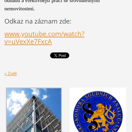
odhadů a efektivnější práci se srovnatelnými
nemovitostmi.
Odkaz na záznam zde:
www.youtube.com/watch?
v=uVexXe7FxcA
« Zpět